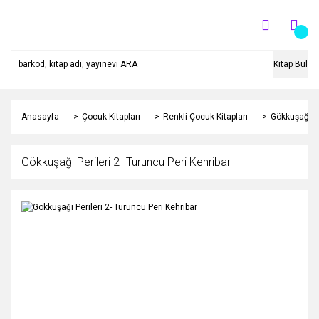
Kitap Bul
Anasayfa
Çocuk Kitapları
Renkli Çocuk Kitapları
Gökkuşağı Pe
Gökkuşağı Perileri 2- Turuncu Peri Kehribar