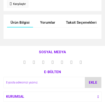
Karşılaştır
Ürün Bilgisi
Yorumlar
Taksit Seçenekleri
Bu ürünün fiyat bilgisi, resim, ürün açıklamalarında ve diğer
konularda yetersiz gördüğünüz noktaları öneri formunu
Bu ürüne ilk yorumu siz yapın!
kullanarak tarafımıza iletebilirsiniz.
SOSYAL MEDYA
Görüş ve önerileriniz için teşekkür ederiz.
Yorum Yaz
Ürün resmi kalitesiz, bozuk veya görüntülenemiyor.
E-BÜLTEN
Ürün açıklamasında eksik bilgiler bulunuyor.
Ürün bilgilerinde hatalar bulunuyor.
EKLE
Ürün fiyatı diğer sitelerden daha pahalı.
Bu ürüne benzer farklı alternatifler olmalı.
KURUMSAL