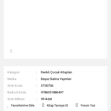
Kategori
Renkli Çocuk Kitapları
Marka
Beyaz Balina Yayınları
Stok Kodu
ST00706
Barkod Kodu
9786051886497
Stok Miktarı
99 Adet
Kitap Tavsiye Et
Yorum Yaz