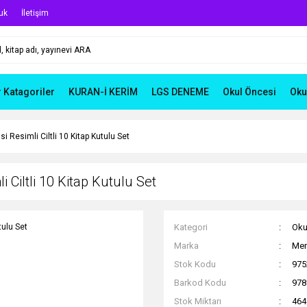
uk
İletişim
r Katagoriler
KURAN-İ KERİM
LGS DENEME
Okul Öncesi
Oku
i Resimli Ciltli 10 Kitap Kutulu Set
 Ciltli 10 Kitap Kutulu Set
Kategori
Oku
Marka
Mer
Stok Kodu
975
Barkod Kodu
978
Stok Miktarı
464