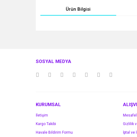
Ürün Bilgisi
Bu ürünün fiyat bilgisi, resim, ürün açıklamalarında v
Görüş ve önerileriniz için teşekkür ederiz.
Ürün resmi kalitesiz, bozuk veya görüntülenemiyo
SOSYAL MEDYA
Ürün açıklamasında eksik bilgiler bulunuyor.
Ürün bilgilerinde hatalar bulunuyor.
Ürün fiyatı diğer sitelerden daha pahalı.
Bu ürüne benzer farklı alternatifler olmalı.
KURUMSAL
ALIŞV
İletişim
Mesafel
Kargo Takibi
Gizlilik 
Havale Bildirim Formu
İptal ve 