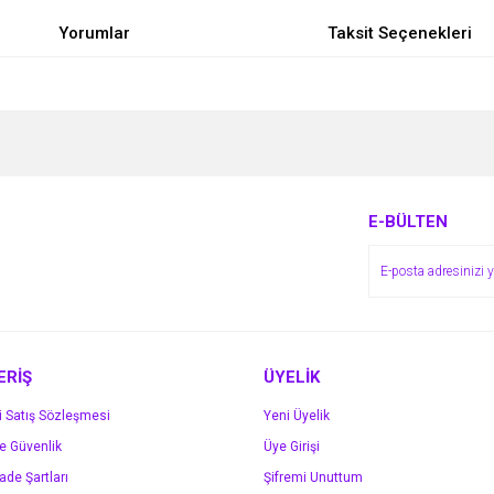
Yorumlar
Taksit Seçenekleri
e diğer konularda yetersiz gördüğünüz noktaları öneri formunu kullanarak tarafımı
Bu ürüne ilk yorumu siz yapın!
r.
Yorum Yaz
E-BÜLTEN
ERİŞ
ÜYELİK
i Satış Sözleşmesi
Yeni Üyelik
ve Güvenlik
Üye Girişi
Gönder
İade Şartları
Şifremi Unuttum