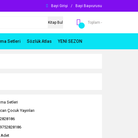
Bayi Girişi
/
Bayi Başvurusu
Kitap Bul
Toplam -
ma Setleri
Sözlük Atlas
YENİ SEZON
ma Setleri
can Çocuk Yayınları
2828186
9752828186
 Adet