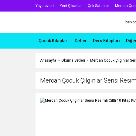
Yayınevleri
Yeni Çıkanlar
Çok Satanlar
Mercan Çoc
Çocuk Kitapları
Defter
Ders Kitapları
Diğe
Anasayfa
Okuma Setleri
Mercan Çocuk Çılgınlar Seris
Mercan Çocuk Çılgınlar Serisi Resimli