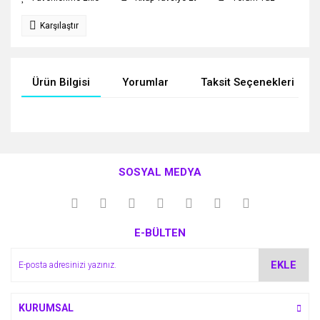
Karşılaştır
Ürün Bilgisi
Yorumlar
Taksit Seçenekleri
Bu ürünün fiyat bilgisi, resim, ürün açıklamalarında ve diğer
konularda yetersiz gördüğünüz noktaları öneri formunu
Bu ürüne ilk yorumu siz yapın!
kullanarak tarafımıza iletebilirsiniz.
SOSYAL MEDYA
Görüş ve önerileriniz için teşekkür ederiz.
Yorum Yaz
Ürün resmi kalitesiz, bozuk veya görüntülenemiyor.
E-BÜLTEN
Ürün açıklamasında eksik bilgiler bulunuyor.
Ürün bilgilerinde hatalar bulunuyor.
EKLE
Ürün fiyatı diğer sitelerden daha pahalı.
Bu ürüne benzer farklı alternatifler olmalı.
KURUMSAL