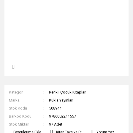
Kategori
Renkli Çocuk Kitapları
Marka
Kukla Yayınları
Stok Kodu
508944
Barkod Kodu
9786052211557
Stok Miktarı
97 Adet
Kitap Tavsiye Et
Yorum Yaz