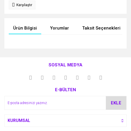
Karşılaştır
Ürün Bilgisi
Yorumlar
Taksit Seçenekleri
Bu ürünün fiyat bilgisi, resim, ürün açıklamalarında ve diğer
konularda yetersiz gördüğünüz noktaları öneri formunu
Bu ürüne ilk yorumu siz yapın!
kullanarak tarafımıza iletebilirsiniz.
SOSYAL MEDYA
Görüş ve önerileriniz için teşekkür ederiz.
Yorum Yaz
Ürün resmi kalitesiz, bozuk veya görüntülenemiyor.
E-BÜLTEN
Ürün açıklamasında eksik bilgiler bulunuyor.
Ürün bilgilerinde hatalar bulunuyor.
EKLE
Ürün fiyatı diğer sitelerden daha pahalı.
Bu ürüne benzer farklı alternatifler olmalı.
KURUMSAL