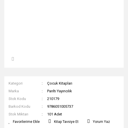
Kategori
Çocuk Kitapları
Marka
Parıltı Yayıncılık
Stok Kodu
210179
Barkod Kodu
9786051005737
Stok Miktarı
101 Adet
Kitap Tavsiye Et
Yorum Yaz