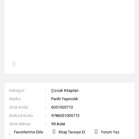
Kategori
Çocuk Kitapları
Marka
Parıltı Yayıncılık
Stok Kodu
6051005713
Barkod Kodu
9786051005713
Stok Miktarı
99 Adet
Kitap Tavsiye Et
Yorum Yaz