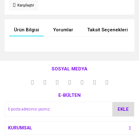
Karşılaştır
Ürün Bilgisi
Yorumlar
Taksit Seçenekleri
Bu ürünün fiyat bilgisi, resim, ürün açıklamalarında ve diğer
konularda yetersiz gördüğünüz noktaları öneri formunu
Bu ürüne ilk yorumu siz yapın!
kullanarak tarafımıza iletebilirsiniz.
SOSYAL MEDYA
Görüş ve önerileriniz için teşekkür ederiz.
Yorum Yaz
Ürün resmi kalitesiz, bozuk veya görüntülenemiyor.
E-BÜLTEN
Ürün açıklamasında eksik bilgiler bulunuyor.
Ürün bilgilerinde hatalar bulunuyor.
EKLE
Ürün fiyatı diğer sitelerden daha pahalı.
Bu ürüne benzer farklı alternatifler olmalı.
KURUMSAL