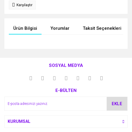
Karşılaştır
Ürün Bilgisi
Yorumlar
Taksit Seçenekleri
Bu ürünün fiyat bilgisi, resim, ürün açıklamalarında ve diğer
konularda yetersiz gördüğünüz noktaları öneri formunu
Bu ürüne ilk yorumu siz yapın!
kullanarak tarafımıza iletebilirsiniz.
SOSYAL MEDYA
Görüş ve önerileriniz için teşekkür ederiz.
Yorum Yaz
Ürün resmi kalitesiz, bozuk veya görüntülenemiyor.
E-BÜLTEN
Ürün açıklamasında eksik bilgiler bulunuyor.
Ürün bilgilerinde hatalar bulunuyor.
EKLE
Ürün fiyatı diğer sitelerden daha pahalı.
Bu ürüne benzer farklı alternatifler olmalı.
KURUMSAL