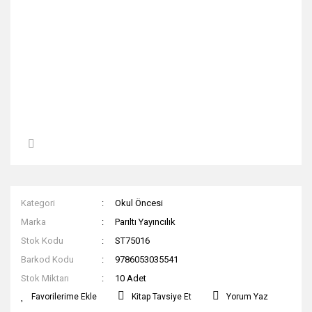
Kategori
Okul Öncesi
Marka
Parıltı Yayıncılık
Stok Kodu
ST75016
Barkod Kodu
9786053035541
Stok Miktarı
10 Adet
Kitap Tavsiye Et
Yorum Yaz