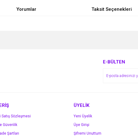
Yorumlar
Taksit Seçenekleri
e diğer konularda yetersiz gördüğünüz noktaları öneri formunu kullanarak tarafımı
Bu ürüne ilk yorumu siz yapın!
r.
Yorum Yaz
E-BÜLTEN
ERİŞ
ÜYELİK
i Satış Sözleşmesi
Yeni Üyelik
ve Güvenlik
Üye Girişi
Gönder
İade Şartları
Şifremi Unuttum