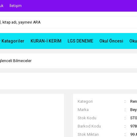
uk
İletişim
r Katagoriler
KURAN-İ KERİM
LGS DENEME
Okul Öncesi
Oku
ğlenceli Bilmeceler
Kategori
Ren
Marka
Bey
Stok Kodu
ST0
Barkod Kodu
978
Stok Miktarı
99 