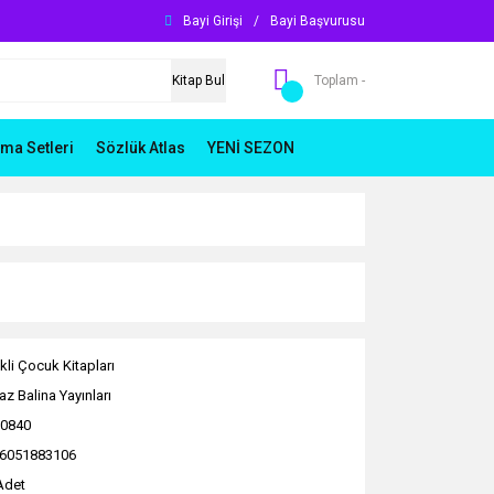
Bayi Girişi
/
Bayi Başvurusu
Kitap Bul
Toplam -
ma Setleri
Sözlük Atlas
YENİ SEZON
kli Çocuk Kitapları
az Balina Yayınları
0840
6051883106
Adet