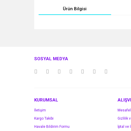
Ürün Bilgisi
Bu ürünün fiyat bilgisi, resim, ürün açıklamalarında v
Görüş ve önerileriniz için teşekkür ederiz.
Ürün resmi kalitesiz, bozuk veya görüntülenemiyo
SOSYAL MEDYA
Ürün açıklamasında eksik bilgiler bulunuyor.
Ürün bilgilerinde hatalar bulunuyor.
Ürün fiyatı diğer sitelerden daha pahalı.
Bu ürüne benzer farklı alternatifler olmalı.
KURUMSAL
ALIŞV
İletişim
Mesafel
Kargo Takibi
Gizlilik 
Havale Bildirim Formu
İptal ve 