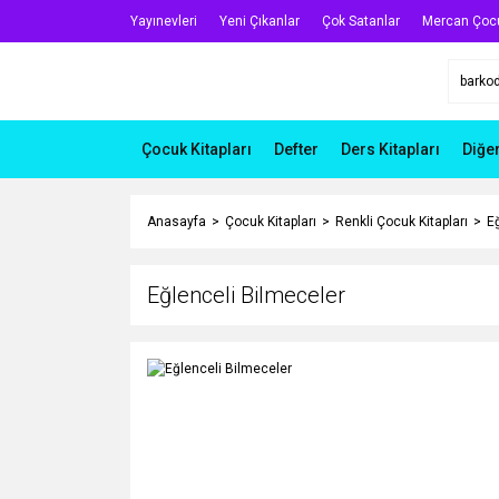
Yayınevleri
Yeni Çıkanlar
Çok Satanlar
Mercan Çoc
Çocuk Kitapları
Defter
Ders Kitapları
Diğe
Anasayfa
Çocuk Kitapları
Renkli Çocuk Kitapları
E
Eğlenceli Bilmeceler