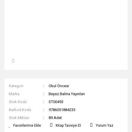
Kategori
Okul Öncesi
Marka
Beyaz Balina Yayınları
Stok Kodu
ST00493
Barkod Kodu
9786051884233
Stok Miktarı
89 Adet
Kitap Tavsiye Et
Yorum Yaz