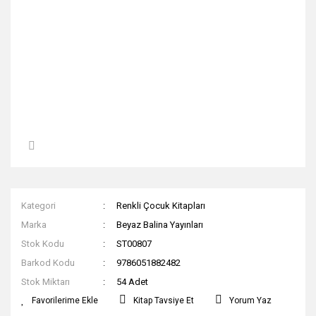
Kategori
Renkli Çocuk Kitapları
Marka
Beyaz Balina Yayınları
Stok Kodu
ST00807
Barkod Kodu
9786051882482
Stok Miktarı
54 Adet
Kitap Tavsiye Et
Yorum Yaz