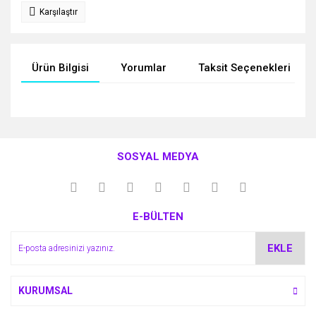
Karşılaştır
Ürün Bilgisi
Yorumlar
Taksit Seçenekleri
Bu ürünün fiyat bilgisi, resim, ürün açıklamalarında ve diğer
konularda yetersiz gördüğünüz noktaları öneri formunu
Bu ürüne ilk yorumu siz yapın!
kullanarak tarafımıza iletebilirsiniz.
SOSYAL MEDYA
Görüş ve önerileriniz için teşekkür ederiz.
Yorum Yaz
Ürün resmi kalitesiz, bozuk veya görüntülenemiyor.
E-BÜLTEN
Ürün açıklamasında eksik bilgiler bulunuyor.
Ürün bilgilerinde hatalar bulunuyor.
EKLE
Ürün fiyatı diğer sitelerden daha pahalı.
Bu ürüne benzer farklı alternatifler olmalı.
KURUMSAL