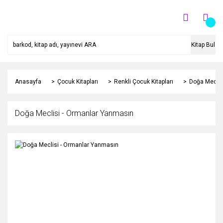
Kitap Bul
Anasayfa
Çocuk Kitapları
Renkli Çocuk Kitapları
Doğa Meclis
Doğa Meclisi - Ormanlar Yanmasın