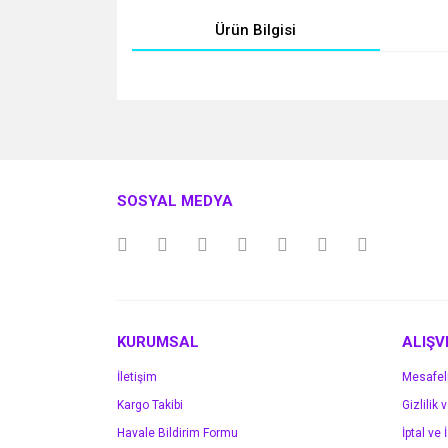
Ürün Bilgisi
Bu ürünün fiyat bilgisi, resim, ürün açıklamalarında v
Görüş ve önerileriniz için teşekkür ederiz.
Ürün resmi kalitesiz, bozuk veya görüntülenemiyo
SOSYAL MEDYA
Ürün açıklamasında eksik bilgiler bulunuyor.
Ürün bilgilerinde hatalar bulunuyor.
Ürün fiyatı diğer sitelerden daha pahalı.
Bu ürüne benzer farklı alternatifler olmalı.
KURUMSAL
ALIŞV
İletişim
Mesafel
Kargo Takibi
Gizlilik 
Havale Bildirim Formu
İptal ve 