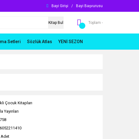
Bayi Girişi
/
Bayi Başvurusu
Kitap Bul
Toplam -
ma Setleri
Sözlük Atlas
YENİ SEZON
kli Çocuk Kitapları
a Yayınları
758
6052211410
 Adet