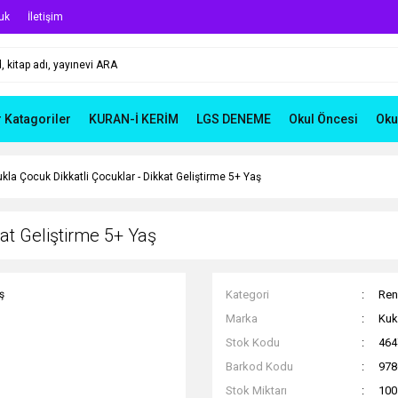
uk
İletişim
r Katagoriler
KURAN-İ KERİM
LGS DENEME
Okul Öncesi
Oku
kla Çocuk Dikkatli Çocuklar - Dikkat Geliştirme 5+ Yaş
kat Geliştirme 5+ Yaş
Kategori
Ren
Marka
Kukl
Stok Kodu
464
Barkod Kodu
978
Stok Miktarı
100