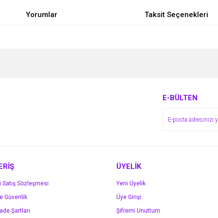
Yorumlar
Taksit Seçenekleri
e diğer konularda yetersiz gördüğünüz noktaları öneri formunu kullanarak tarafımı
Bu ürüne ilk yorumu siz yapın!
r.
Yorum Yaz
E-BÜLTEN
ERİŞ
ÜYELİK
i Satış Sözleşmesi
Yeni Üyelik
ve Güvenlik
Üye Girişi
Gönder
İade Şartları
Şifremi Unuttum