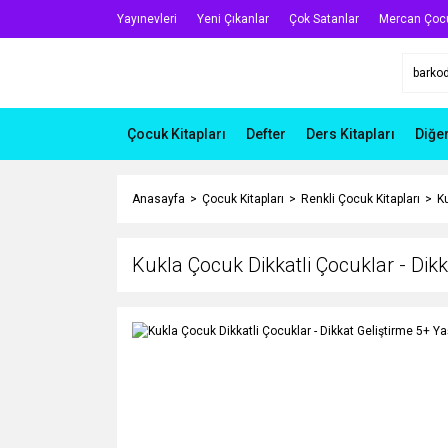
Yayınevleri
Yeni Çıkanlar
Çok Satanlar
Mercan Çoc
Çocuk Kitapları
Defter
Ders Kitapları
Diğe
Anasayfa
Çocuk Kitapları
Renkli Çocuk Kitapları
Ku
Kukla Çocuk Dikkatli Çocuklar - Dik