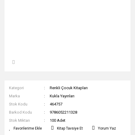
Kategori
Renkli Çocuk Kitapları
Marka
Kukla Yayınları
Stok Kodu
464757
Barkod Kodu
9786052211328
Stok Miktarı
100 Adet
Kitap Tavsiye Et
Yorum Yaz