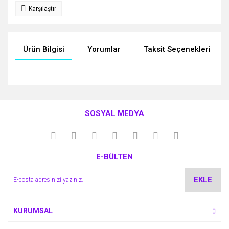
Karşılaştır
Ürün Bilgisi
Yorumlar
Taksit Seçenekleri
Bu ürünün fiyat bilgisi, resim, ürün açıklamalarında ve diğer
konularda yetersiz gördüğünüz noktaları öneri formunu
Bu ürüne ilk yorumu siz yapın!
kullanarak tarafımıza iletebilirsiniz.
SOSYAL MEDYA
Görüş ve önerileriniz için teşekkür ederiz.
Yorum Yaz
Ürün resmi kalitesiz, bozuk veya görüntülenemiyor.
E-BÜLTEN
Ürün açıklamasında eksik bilgiler bulunuyor.
Ürün bilgilerinde hatalar bulunuyor.
EKLE
Ürün fiyatı diğer sitelerden daha pahalı.
Bu ürüne benzer farklı alternatifler olmalı.
KURUMSAL