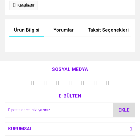
Karşılaştır
Ürün Bilgisi
Yorumlar
Taksit Seçenekleri
Bu ürünün fiyat bilgisi, resim, ürün açıklamalarında ve diğer
konularda yetersiz gördüğünüz noktaları öneri formunu
Bu ürüne ilk yorumu siz yapın!
kullanarak tarafımıza iletebilirsiniz.
SOSYAL MEDYA
Görüş ve önerileriniz için teşekkür ederiz.
Yorum Yaz
Ürün resmi kalitesiz, bozuk veya görüntülenemiyor.
E-BÜLTEN
Ürün açıklamasında eksik bilgiler bulunuyor.
Ürün bilgilerinde hatalar bulunuyor.
EKLE
Ürün fiyatı diğer sitelerden daha pahalı.
Bu ürüne benzer farklı alternatifler olmalı.
KURUMSAL