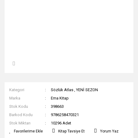
Kategori
Sözlük Atlas
,
YENİ SEZON
Marka
Ema Kitap
Stok Kodu
398663
Barkod Kodu
9786258470321
Stok Miktarı
10296 Adet
Kitap Tavsiye Et
Yorum Yaz