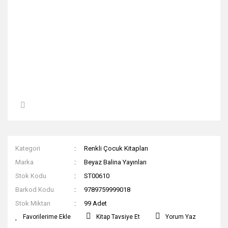
Kategori
Renkli Çocuk Kitapları
Marka
Beyaz Balina Yayınları
Stok Kodu
ST00610
Barkod Kodu
9789759999018
Stok Miktarı
99 Adet
Kitap Tavsiye Et
Yorum Yaz