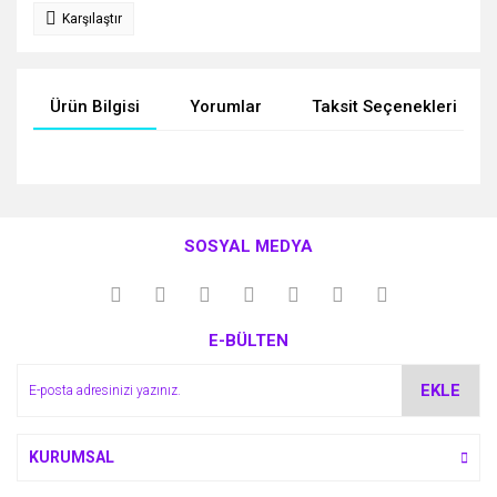
Karşılaştır
Ürün Bilgisi
Yorumlar
Taksit Seçenekleri
Bu ürünün fiyat bilgisi, resim, ürün açıklamalarında ve diğer
konularda yetersiz gördüğünüz noktaları öneri formunu
Bu ürüne ilk yorumu siz yapın!
kullanarak tarafımıza iletebilirsiniz.
SOSYAL MEDYA
Görüş ve önerileriniz için teşekkür ederiz.
Yorum Yaz
Ürün resmi kalitesiz, bozuk veya görüntülenemiyor.
E-BÜLTEN
Ürün açıklamasında eksik bilgiler bulunuyor.
Ürün bilgilerinde hatalar bulunuyor.
EKLE
Ürün fiyatı diğer sitelerden daha pahalı.
Bu ürüne benzer farklı alternatifler olmalı.
KURUMSAL