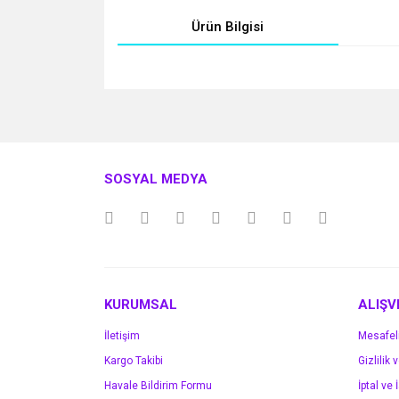
Ürün Bilgisi
Bu ürünün fiyat bilgisi, resim, ürün açıklamalarında v
Görüş ve önerileriniz için teşekkür ederiz.
Ürün resmi kalitesiz, bozuk veya görüntülenemiyo
SOSYAL MEDYA
Ürün açıklamasında eksik bilgiler bulunuyor.
Ürün bilgilerinde hatalar bulunuyor.
Ürün fiyatı diğer sitelerden daha pahalı.
Bu ürüne benzer farklı alternatifler olmalı.
KURUMSAL
ALIŞV
İletişim
Mesafel
Kargo Takibi
Gizlilik 
Havale Bildirim Formu
İptal ve 