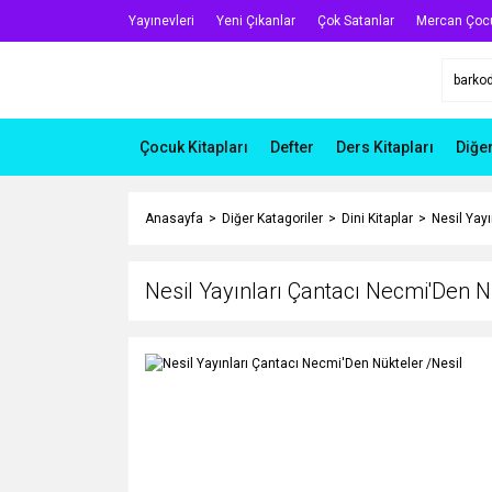
Yayınevleri
Yeni Çıkanlar
Çok Satanlar
Mercan Çoc
Çocuk Kitapları
Defter
Ders Kitapları
Diğe
Anasayfa
Diğer Katagoriler
Dini Kitaplar
Nesil Yay
Nesil Yayınları Çantacı Necmi'Den N