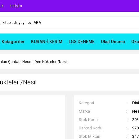
uk
İletişim
r Katagoriler
KURAN-İ KERİM
LGS DENEME
Okul Öncesi
Oku
ınları Çantacı Necmi'Den Nükteler /Nesil
ükteler /Nesil
Kategori
Dini
Marka
Nesi
Stok Kodu
293
Barkod Kodu
978
Stok Miktarı
347