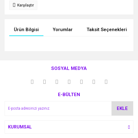
Karşılaştır
Ürün Bilgisi
Yorumlar
Taksit Seçenekleri
Bu ürünün fiyat bilgisi, resim, ürün açıklamalarında ve diğer
konularda yetersiz gördüğünüz noktaları öneri formunu
Bu ürüne ilk yorumu siz yapın!
kullanarak tarafımıza iletebilirsiniz.
SOSYAL MEDYA
Görüş ve önerileriniz için teşekkür ederiz.
Yorum Yaz
Ürün resmi kalitesiz, bozuk veya görüntülenemiyor.
E-BÜLTEN
Ürün açıklamasında eksik bilgiler bulunuyor.
Ürün bilgilerinde hatalar bulunuyor.
EKLE
Ürün fiyatı diğer sitelerden daha pahalı.
Bu ürüne benzer farklı alternatifler olmalı.
KURUMSAL