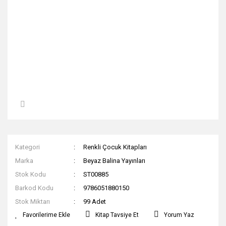
Kategori
Renkli Çocuk Kitapları
Marka
Beyaz Balina Yayınları
Stok Kodu
ST00885
Barkod Kodu
9786051880150
Stok Miktarı
99 Adet
Kitap Tavsiye Et
Yorum Yaz