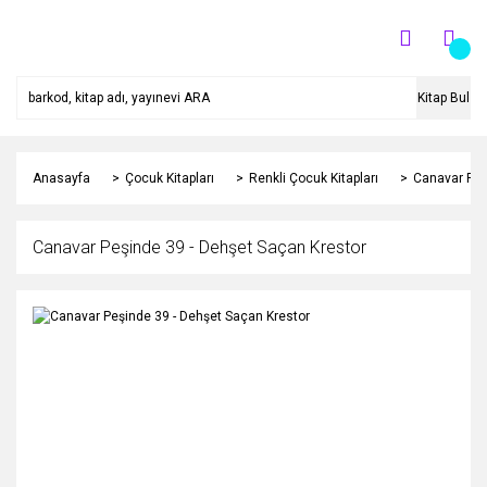
Kitap Bul
Anasayfa
Çocuk Kitapları
Renkli Çocuk Kitapları
Canavar Peş
Canavar Peşinde 39 - Dehşet Saçan Krestor