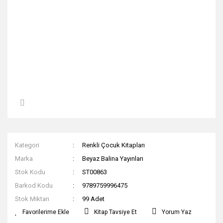
Kategori
Renkli Çocuk Kitapları
Marka
Beyaz Balina Yayınları
Stok Kodu
ST00863
Barkod Kodu
9789759996475
Stok Miktarı
99 Adet
Kitap Tavsiye Et
Yorum Yaz