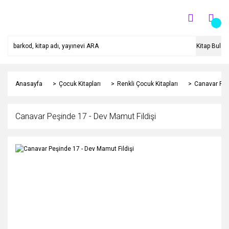
Kitap Bul
Anasayfa
Çocuk Kitapları
Renkli Çocuk Kitapları
Canavar Peş
Canavar Peşinde 17 - Dev Mamut Fildişi