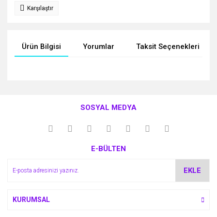
Karşılaştır
Ürün Bilgisi
Yorumlar
Taksit Seçenekleri
Bu ürünün fiyat bilgisi, resim, ürün açıklamalarında ve diğer
konularda yetersiz gördüğünüz noktaları öneri formunu
Bu ürüne ilk yorumu siz yapın!
kullanarak tarafımıza iletebilirsiniz.
SOSYAL MEDYA
Görüş ve önerileriniz için teşekkür ederiz.
Yorum Yaz
Ürün resmi kalitesiz, bozuk veya görüntülenemiyor.
E-BÜLTEN
Ürün açıklamasında eksik bilgiler bulunuyor.
Ürün bilgilerinde hatalar bulunuyor.
EKLE
Ürün fiyatı diğer sitelerden daha pahalı.
Bu ürüne benzer farklı alternatifler olmalı.
KURUMSAL