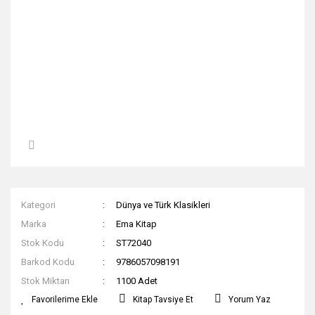
Kategori
Dünya ve Türk Klasikleri
Marka
Ema Kitap
Stok Kodu
ST72040
Barkod Kodu
9786057098191
Stok Miktarı
1100 Adet
Kitap Tavsiye Et
Yorum Yaz