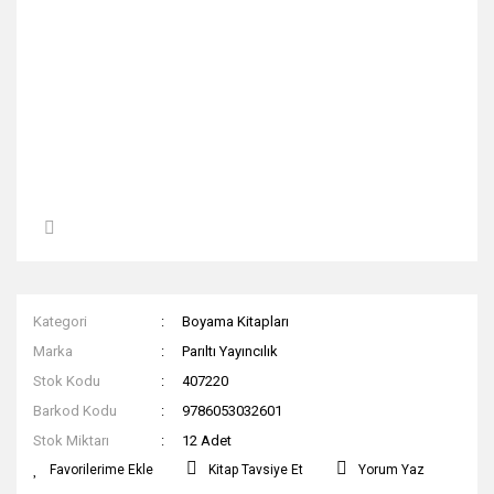
Kategori
Boyama Kitapları
Marka
Parıltı Yayıncılık
Stok Kodu
407220
Barkod Kodu
9786053032601
Stok Miktarı
12 Adet
Kitap Tavsiye Et
Yorum Yaz