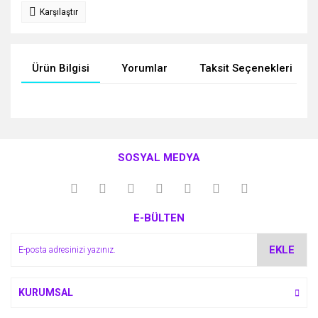
Karşılaştır
Ürün Bilgisi
Yorumlar
Taksit Seçenekleri
Bu ürünün fiyat bilgisi, resim, ürün açıklamalarında ve diğer
konularda yetersiz gördüğünüz noktaları öneri formunu
Bu ürüne ilk yorumu siz yapın!
kullanarak tarafımıza iletebilirsiniz.
SOSYAL MEDYA
Görüş ve önerileriniz için teşekkür ederiz.
Yorum Yaz
Ürün resmi kalitesiz, bozuk veya görüntülenemiyor.
E-BÜLTEN
Ürün açıklamasında eksik bilgiler bulunuyor.
Ürün bilgilerinde hatalar bulunuyor.
EKLE
Ürün fiyatı diğer sitelerden daha pahalı.
Bu ürüne benzer farklı alternatifler olmalı.
KURUMSAL