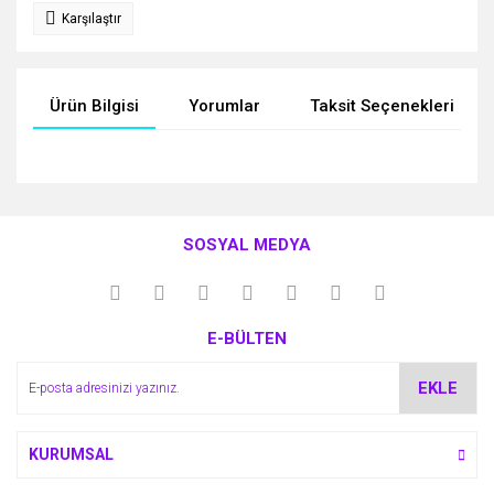
Karşılaştır
Ürün Bilgisi
Yorumlar
Taksit Seçenekleri
Bu ürünün fiyat bilgisi, resim, ürün açıklamalarında ve diğer
konularda yetersiz gördüğünüz noktaları öneri formunu
Bu ürüne ilk yorumu siz yapın!
kullanarak tarafımıza iletebilirsiniz.
SOSYAL MEDYA
Görüş ve önerileriniz için teşekkür ederiz.
Yorum Yaz
Ürün resmi kalitesiz, bozuk veya görüntülenemiyor.
E-BÜLTEN
Ürün açıklamasında eksik bilgiler bulunuyor.
Ürün bilgilerinde hatalar bulunuyor.
EKLE
Ürün fiyatı diğer sitelerden daha pahalı.
Bu ürüne benzer farklı alternatifler olmalı.
KURUMSAL