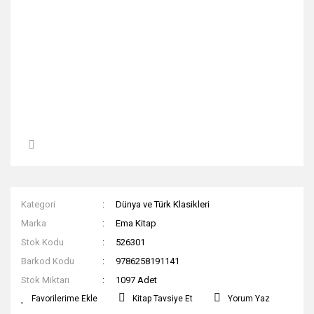
Kategori
Dünya ve Türk Klasikleri
Marka
Ema Kitap
Stok Kodu
526301
Barkod Kodu
9786258191141
Stok Miktarı
1097 Adet
Kitap Tavsiye Et
Yorum Yaz