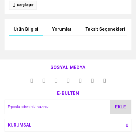
Karşılaştır
Ürün Bilgisi
Yorumlar
Taksit Seçenekleri
Bu ürünün fiyat bilgisi, resim, ürün açıklamalarında ve diğer
konularda yetersiz gördüğünüz noktaları öneri formunu
Bu ürüne ilk yorumu siz yapın!
kullanarak tarafımıza iletebilirsiniz.
SOSYAL MEDYA
Görüş ve önerileriniz için teşekkür ederiz.
Yorum Yaz
Ürün resmi kalitesiz, bozuk veya görüntülenemiyor.
E-BÜLTEN
Ürün açıklamasında eksik bilgiler bulunuyor.
Ürün bilgilerinde hatalar bulunuyor.
EKLE
Ürün fiyatı diğer sitelerden daha pahalı.
Bu ürüne benzer farklı alternatifler olmalı.
KURUMSAL