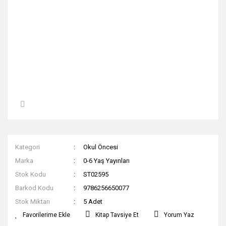
Kategori
Okul Öncesi
Marka
0-6 Yaş Yayınları
Stok Kodu
ST02595
Barkod Kodu
9786256650077
Stok Miktarı
5 Adet
Kitap Tavsiye Et
Yorum Yaz