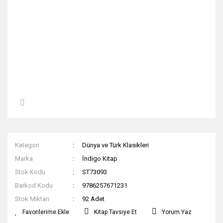
Kategori
Dünya ve Türk Klasikleri
Marka
İndigo Kitap
Stok Kodu
ST73093
Barkod Kodu
9786257671231
Stok Miktarı
92 Adet
Kitap Tavsiye Et
Yorum Yaz