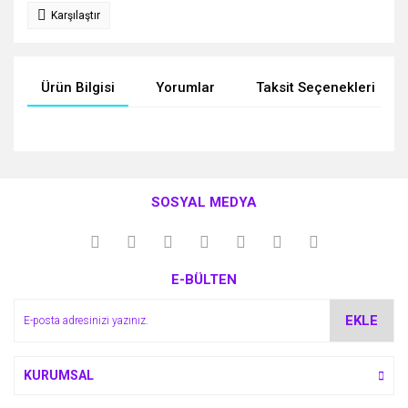
Karşılaştır
Ürün Bilgisi
Yorumlar
Taksit Seçenekleri
Bu ürünün fiyat bilgisi, resim, ürün açıklamalarında ve diğer
konularda yetersiz gördüğünüz noktaları öneri formunu
Bu ürüne ilk yorumu siz yapın!
kullanarak tarafımıza iletebilirsiniz.
SOSYAL MEDYA
Görüş ve önerileriniz için teşekkür ederiz.
Yorum Yaz
Ürün resmi kalitesiz, bozuk veya görüntülenemiyor.
E-BÜLTEN
Ürün açıklamasında eksik bilgiler bulunuyor.
Ürün bilgilerinde hatalar bulunuyor.
EKLE
Ürün fiyatı diğer sitelerden daha pahalı.
Bu ürüne benzer farklı alternatifler olmalı.
KURUMSAL