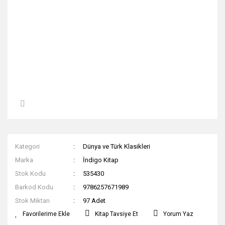
Kategori
Dünya ve Türk Klasikleri
Marka
İndigo Kitap
Stok Kodu
535430
Barkod Kodu
9786257671989
Stok Miktarı
97 Adet
Kitap Tavsiye Et
Yorum Yaz