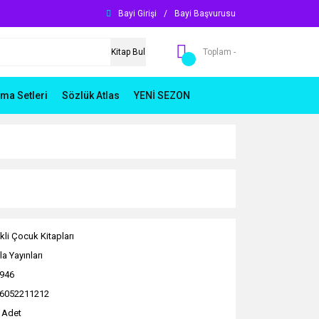
Bayi Girişi
/
Bayi Başvurusu
Kitap Bul
Toplam -
ma Setleri
Sözlük Atlas
YENİ SEZON
kli Çocuk Kitapları
a Yayınları
946
6052211212
 Adet