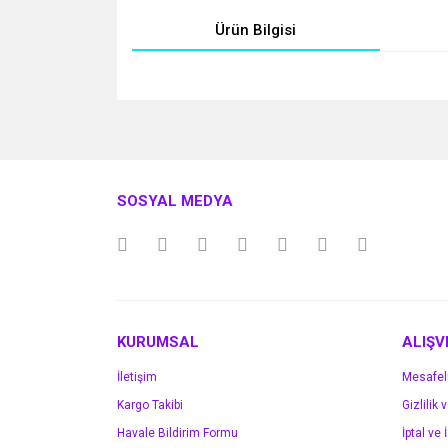
Ürün Bilgisi
Bu ürünün fiyat bilgisi, resim, ürün açıklamalarında v
Görüş ve önerileriniz için teşekkür ederiz.
Ürün resmi kalitesiz, bozuk veya görüntülenemiyo
SOSYAL MEDYA
Ürün açıklamasında eksik bilgiler bulunuyor.
Ürün bilgilerinde hatalar bulunuyor.
Ürün fiyatı diğer sitelerden daha pahalı.
Bu ürüne benzer farklı alternatifler olmalı.
KURUMSAL
ALIŞV
İletişim
Mesafel
Kargo Takibi
Gizlilik 
Havale Bildirim Formu
İptal ve 