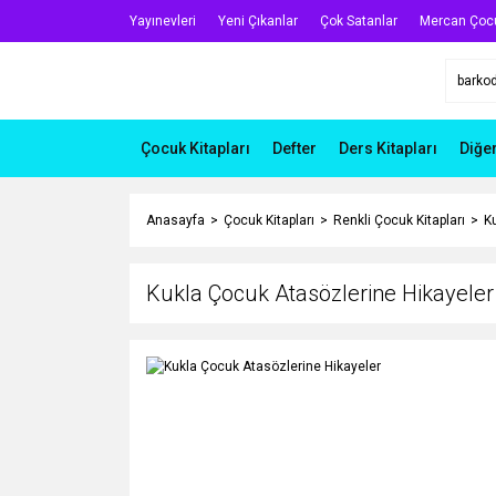
Yayınevleri
Yeni Çıkanlar
Çok Satanlar
Mercan Çoc
Çocuk Kitapları
Defter
Ders Kitapları
Diğe
Anasayfa
Çocuk Kitapları
Renkli Çocuk Kitapları
K
Kukla Çocuk Atasözlerine Hikayeler