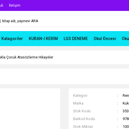
uk
İletişim
r Katagoriler
KURAN-İ KERİM
LGS DENEME
Okul Öncesi
Oku
ukla Çocuk Atasözlerine Hikayeler
Kategori
Ren
Marka
Kukl
Stok Kodu
353
Barkod Kodu
978
Stok Miktarı
100