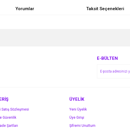
Yorumlar
Taksit Seçenekleri
e diğer konularda yetersiz gördüğünüz noktaları öneri formunu kullanarak tarafımı
Bu ürüne ilk yorumu siz yapın!
r.
Yorum Yaz
E-BÜLTEN
ERİŞ
ÜYELİK
i Satış Sözleşmesi
Yeni Üyelik
ve Güvenlik
Üye Girişi
Gönder
İade Şartları
Şifremi Unuttum