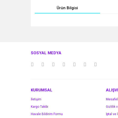
Ürün Bilgisi
Bu ürünün fiyat bilgisi, resim, ürün açıklamalarında v
Görüş ve önerileriniz için teşekkür ederiz.
Ürün resmi kalitesiz, bozuk veya görüntülenemiyo
SOSYAL MEDYA
Ürün açıklamasında eksik bilgiler bulunuyor.
Ürün bilgilerinde hatalar bulunuyor.
Ürün fiyatı diğer sitelerden daha pahalı.
Bu ürüne benzer farklı alternatifler olmalı.
KURUMSAL
ALIŞV
İletişim
Mesafel
Kargo Takibi
Gizlilik 
Havale Bildirim Formu
İptal ve 