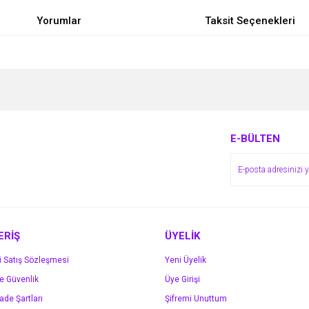
Yorumlar
Taksit Seçenekleri
e diğer konularda yetersiz gördüğünüz noktaları öneri formunu kullanarak tarafımı
Bu ürüne ilk yorumu siz yapın!
r.
Yorum Yaz
E-BÜLTEN
ERİŞ
ÜYELİK
i Satış Sözleşmesi
Yeni Üyelik
ve Güvenlik
Üye Girişi
Gönder
İade Şartları
Şifremi Unuttum