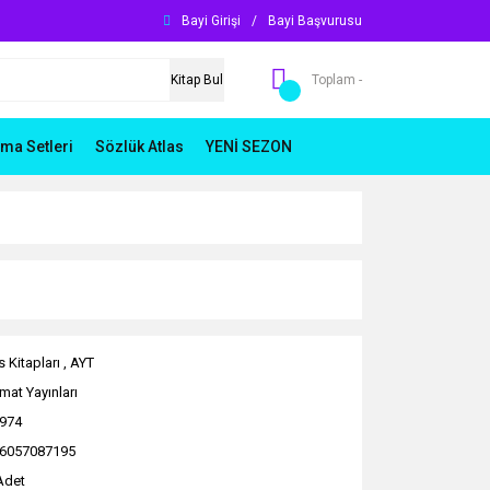
Bayi Girişi
/
Bayi Başvurusu
Kitap Bul
Toplam -
ma Setleri
Sözlük Atlas
YENİ SEZON
 Kitapları
,
AYT
mat Yayınları
974
6057087195
Adet