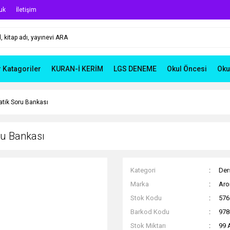
uk
İletişim
r Katagoriler
KURAN-İ KERİM
LGS DENEME
Okul Öncesi
Oku
atik Soru Bankası
ru Bankası
Kategori
Ders
Marka
Aro
Stok Kodu
576
Barkod Kodu
978
Stok Miktarı
99 