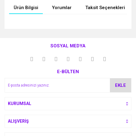
Ürün Bilgisi
Yorumlar
Taksit Seçenekleri
Bu ürünün fiyat bilgisi, resim, ürün açıklamalarında ve diğer
konularda yetersiz gördüğünüz noktaları öneri formunu
Bu ürüne ilk yorumu siz yapın!
kullanarak tarafımıza iletebilirsiniz.
SOSYAL MEDYA
Görüş ve önerileriniz için teşekkür ederiz.
Yorum Yaz
Ürün resmi kalitesiz, bozuk veya görüntülenemiyor.
E-BÜLTEN
Ürün açıklamasında eksik bilgiler bulunuyor.
Ürün bilgilerinde hatalar bulunuyor.
EKLE
Ürün fiyatı diğer sitelerden daha pahalı.
Bu ürüne benzer farklı alternatifler olmalı.
KURUMSAL
ALIŞVERİŞ