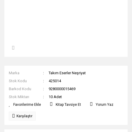
Marka
Takım Eserler Neşriyat
Stok Kodu
425014
Barkod Kodu
9280000015469
Stok Miktarı
10 Adet
Kitap Tavsiye Et
Yorum Yaz
Karşılaştır