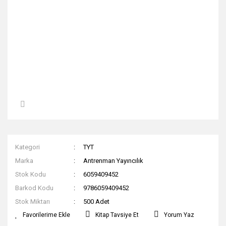
Kategori
TYT
Marka
Antrenman Yayıncılık
Stok Kodu
6059409452
Barkod Kodu
9786059409452
Stok Miktarı
500 Adet
Kitap Tavsiye Et
Yorum Yaz