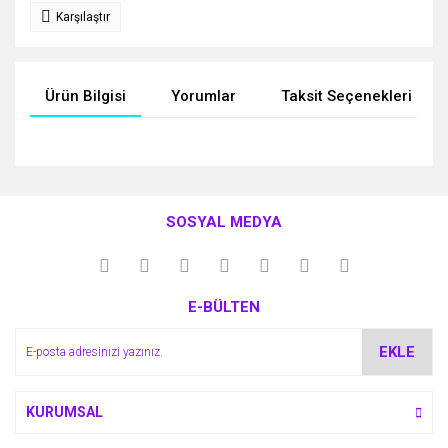
Karşılaştır
Ürün Bilgisi
Yorumlar
Taksit Seçenekleri
Bu ürünün fiyat bilgisi, resim, ürün açıklamalarında ve diğer
konularda yetersiz gördüğünüz noktaları öneri formunu
Bu ürüne ilk yorumu siz yapın!
kullanarak tarafımıza iletebilirsiniz.
SOSYAL MEDYA
Görüş ve önerileriniz için teşekkür ederiz.
Yorum Yaz
Ürün resmi kalitesiz, bozuk veya görüntülenemiyor.
E-BÜLTEN
Ürün açıklamasında eksik bilgiler bulunuyor.
Ürün bilgilerinde hatalar bulunuyor.
EKLE
Ürün fiyatı diğer sitelerden daha pahalı.
Bu ürüne benzer farklı alternatifler olmalı.
KURUMSAL