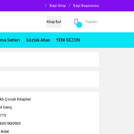
Bayi Girişi
/
Bayi Başvurusu
Kitap Bul
Toplam -
ma Setleri
Sözlük Atlas
YENİ SEZON
kli Çocuk Kitapları
il Genç
715
6051830933
 Adet