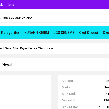
uk
İletişim
r Katagoriler
KURAN-İ KERİM
LGS DENEME
Okul Öncesi
Oku
esil Genç Allah Diyen Pense /Genç Nesil
 Nesil
Kategori
Ren
Marka
Nes
Stok Kodu
274
Barkod Kodu
978
Stok Miktarı
350