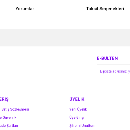
Yorumlar
Taksit Seçenekleri
e diğer konularda yetersiz gördüğünüz noktaları öneri formunu kullanarak tarafımı
Bu ürüne ilk yorumu siz yapın!
r.
Yorum Yaz
E-BÜLTEN
ERİŞ
ÜYELİK
i Satış Sözleşmesi
Yeni Üyelik
ve Güvenlik
Üye Girişi
Gönder
İade Şartları
Şifremi Unuttum