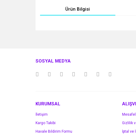
Ürün Bilgisi
Bu ürünün fiyat bilgisi, resim, ürün açıklamalarında v
Görüş ve önerileriniz için teşekkür ederiz.
Ürün resmi kalitesiz, bozuk veya görüntülenemiyo
SOSYAL MEDYA
Ürün açıklamasında eksik bilgiler bulunuyor.
Ürün bilgilerinde hatalar bulunuyor.
Ürün fiyatı diğer sitelerden daha pahalı.
Bu ürüne benzer farklı alternatifler olmalı.
KURUMSAL
ALIŞV
İletişim
Mesafel
Kargo Takibi
Gizlilik 
Havale Bildirim Formu
İptal ve 