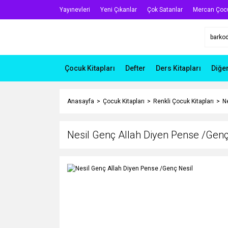
Yayınevleri
Yeni Çıkanlar
Çok Satanlar
Mercan Çoc
Çocuk Kitapları
Defter
Ders Kitapları
Diğe
Anasayfa
Çocuk Kitapları
Renkli Çocuk Kitapları
N
Nesil Genç Allah Diyen Pense /Genç