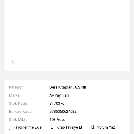
Kategori
Ders Kitapları
,
8.SINIF
Marka
Av Yayınları
Stok Kodu
ST70376
Barkod Kodu
9786050624632
Stok Miktarı
103 Adet
Kitap Tavsiye Et
Yorum Yaz