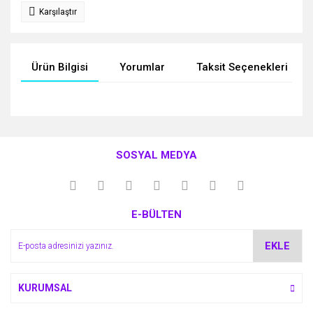
Karşılaştır
Ürün Bilgisi
Yorumlar
Taksit Seçenekleri
Bu ürünün fiyat bilgisi, resim, ürün açıklamalarında ve diğer
konularda yetersiz gördüğünüz noktaları öneri formunu
Bu ürüne ilk yorumu siz yapın!
kullanarak tarafımıza iletebilirsiniz.
SOSYAL MEDYA
Görüş ve önerileriniz için teşekkür ederiz.
Yorum Yaz
Ürün resmi kalitesiz, bozuk veya görüntülenemiyor.
E-BÜLTEN
Ürün açıklamasında eksik bilgiler bulunuyor.
Ürün bilgilerinde hatalar bulunuyor.
EKLE
Ürün fiyatı diğer sitelerden daha pahalı.
Bu ürüne benzer farklı alternatifler olmalı.
KURUMSAL