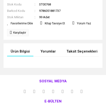
Stok Kodu
ST00768
Barkod Kodu
9786051881737
Stok Miktarı
99 Adet
Kitap Tavsiye Et
Yorum Yaz
Karşılaştır
Ürün Bilgisi
Yorumlar
Taksit Seçenekleri
Bu ürünün fiyat bilgisi, resim, ürün açıklamalarında ve diğer
konularda yetersiz gördüğünüz noktaları öneri formunu
Bu ürüne ilk yorumu siz yapın!
kullanarak tarafımıza iletebilirsiniz.
SOSYAL MEDYA
Görüş ve önerileriniz için teşekkür ederiz.
Yorum Yaz
Ürün resmi kalitesiz, bozuk veya görüntülenemiyor.
E-BÜLTEN
Ürün açıklamasında eksik bilgiler bulunuyor.