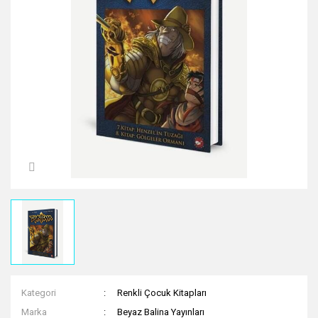
7.SINIF
TARİH
8.SINIF
9.SINIF
AYT
Sınavlara Hazırlık
TÜM DERSLER
TYT
TYT-AYT
TYT-AYT DEMENELER
Kategori
Renkli Çocuk Kitapları
Marka
Beyaz Balina Yayınları