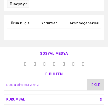
Karşılaştır
Ürün Bilgisi
Yorumlar
Taksit Seçenekleri
Bu ürünün fiyat bilgisi, resim, ürün açıklamalarında ve diğer
konularda yetersiz gördüğünüz noktaları öneri formunu
Bu ürüne ilk yorumu siz yapın!
kullanarak tarafımıza iletebilirsiniz.
SOSYAL MEDYA
Görüş ve önerileriniz için teşekkür ederiz.
Yorum Yaz
Ürün resmi kalitesiz, bozuk veya görüntülenemiyor.
E-BÜLTEN
Ürün açıklamasında eksik bilgiler bulunuyor.
Ürün bilgilerinde hatalar bulunuyor.
EKLE
Ürün fiyatı diğer sitelerden daha pahalı.
Bu ürüne benzer farklı alternatifler olmalı.
KURUMSAL