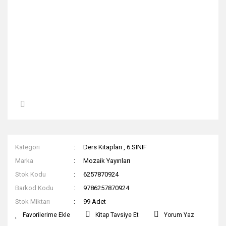
Kategori
Ders Kitapları
,
6.SINIF
Marka
Mozaik Yayınları
Stok Kodu
6257870924
Barkod Kodu
9786257870924
Stok Miktarı
99 Adet
Kitap Tavsiye Et
Yorum Yaz