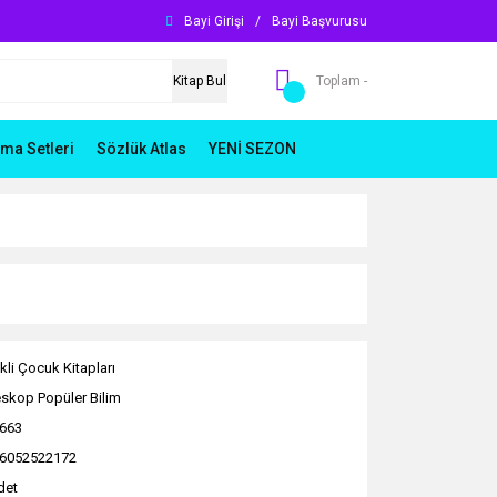
Bayi Girişi
/
Bayi Başvurusu
Kitap Bul
Toplam -
ma Setleri
Sözlük Atlas
YENİ SEZON
kli Çocuk Kitapları
eskop Popüler Bilim
663
6052522172
det