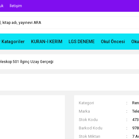
uk
İletişim
r Katagoriler
KURAN-İ KERİM
LGS DENEME
Okul Öncesi
Oku
eleskop 501 İlginç Uzay Gerçeği
Kategori
Ren
Marka
Tel
Stok Kodu
473
Barkod Kodu
978
Stok Miktarı
7 A