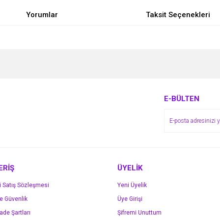
Yorumlar
Taksit Seçenekleri
e diğer konularda yetersiz gördüğünüz noktaları öneri formunu kullanarak tarafımı
Bu ürüne ilk yorumu siz yapın!
r.
Yorum Yaz
E-BÜLTEN
ERİŞ
ÜYELİK
i Satış Sözleşmesi
Yeni Üyelik
ve Güvenlik
Üye Girişi
Gönder
İade Şartları
Şifremi Unuttum