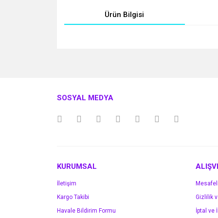
Ürün Bilgisi
Bu ürünün fiyat bilgisi, resim, ürün açıklamalarında v
Görüş ve önerileriniz için teşekkür ederiz.
Ürün resmi kalitesiz, bozuk veya görüntülenemiyo
SOSYAL MEDYA
Ürün açıklamasında eksik bilgiler bulunuyor.
Ürün bilgilerinde hatalar bulunuyor.
Ürün fiyatı diğer sitelerden daha pahalı.
Bu ürüne benzer farklı alternatifler olmalı.
KURUMSAL
ALIŞV
İletişim
Mesafel
Kargo Takibi
Gizlilik 
Havale Bildirim Formu
İptal ve 