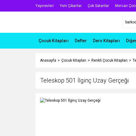
Yayınevleri
Yeni Çıkanlar
Çok Satanlar
Mercan Çoc
Çocuk Kitapları
Defter
Ders Kitapları
Diğe
Anasayfa
Çocuk Kitapları
Renkli Çocuk Kitapları
T
Teleskop 501 İlginç Uzay Gerçeği