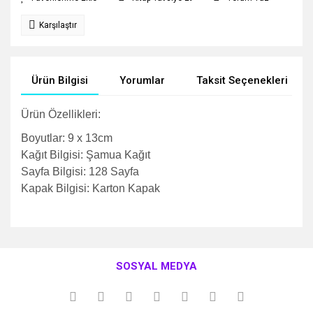
Karşılaştır
Ürün Bilgisi
Yorumlar
Taksit Seçenekleri
Ürün Özellikleri:
Boyutlar:
9 x 13cm
Kağıt Bilgisi:
Şamua Kağıt
Sayfa Bilgisi:
128 Sayfa
Kapak Bilgisi:
Karton Kapak
Bu ürünün fiyat bilgisi, resim, ürün açıklamalarında ve diğer
konularda yetersiz gördüğünüz noktaları öneri formunu
Bu ürüne ilk yorumu siz yapın!
kullanarak tarafımıza iletebilirsiniz.
SOSYAL MEDYA
Görüş ve önerileriniz için teşekkür ederiz.
Yorum Yaz
Ürün resmi kalitesiz, bozuk veya görüntülenemiyor.