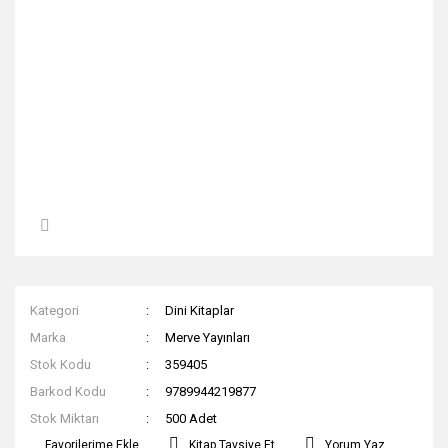
Kategori
Dini Kitaplar
Marka
Merve Yayınları
Stok Kodu
359405
Barkod Kodu
9789944219877
Stok Miktarı
500 Adet
Kitap Tavsiye Et
Yorum Yaz