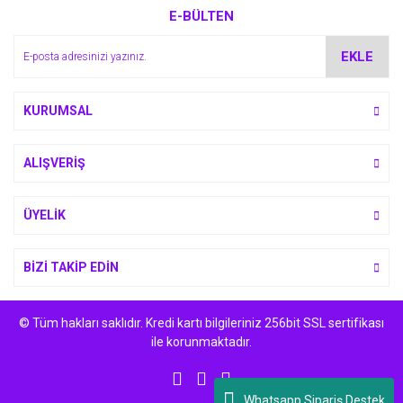
E-BÜLTEN
Ürün açıklamasında eksik bilgiler bulunuyor.
Ürün bilgilerinde hatalar bulunuyor.
EKLE
Ürün fiyatı diğer sitelerden daha pahalı.
Bu ürüne benzer farklı alternatifler olmalı.
KURUMSAL
ALIŞVERİŞ
Gönder
ÜYELİK
BİZİ TAKİP EDİN
© Tüm hakları saklıdır. Kredi kartı bilgileriniz 256bit SSL sertifikası
ile korunmaktadır.
Whatsapp Sipariş Destek